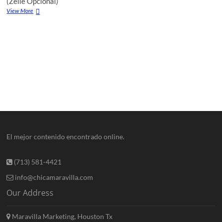
(Zelle Opcional)
View More
El mejor contenido encontrado online.
(713) 581-4421
info@chicamaravilla.com
Our Address
Maravilla Marketing, Houston Tx