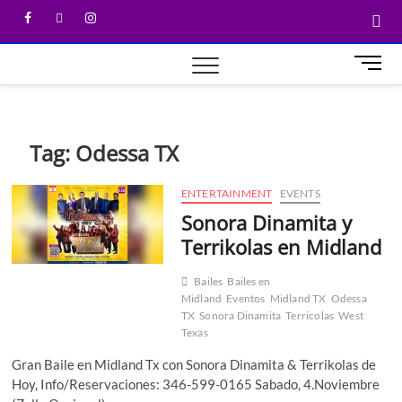
M
e
n
u
B
Tag:
Odessa TX
u
t
ENTERTAINMENT
EVENTS
t
Sonora Dinamita y
o
n
Terrikolas en Midland
Bailes
Bailes en
Midland
Eventos
Midland TX
Odessa
TX
Sonora Dinamita
Terricolas
West
Texas
Gran Baile en Midland Tx con Sonora Dinamita & Terrikolas de
Hoy, Info/Reservaciones: 346-599-0165 Sabado, 4.Noviembre