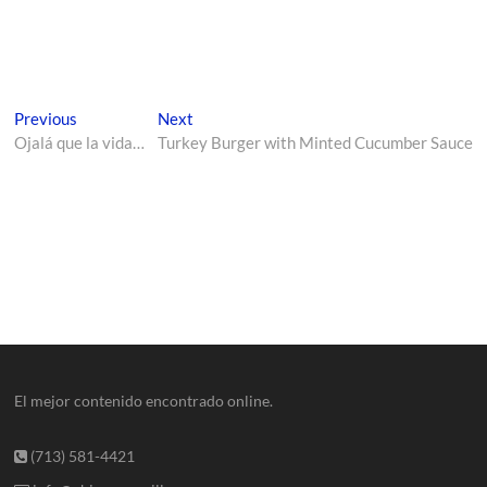
Previous
Next
Ojalá que la vida…
Turkey Burger with Minted Cucumber Sauce
El mejor contenido encontrado online.
(713) 581-4421