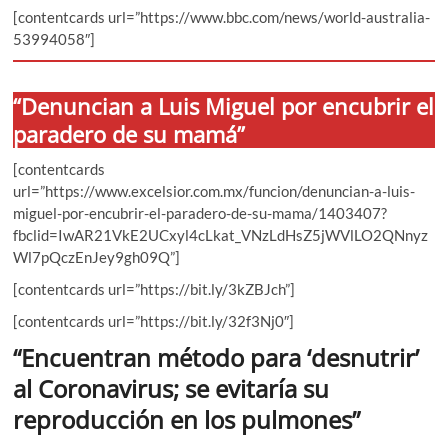
[contentcards url=”https://www.bbc.com/news/world-australia-
53994058″]
“Denuncian a Luis Miguel por encubrir el
paradero de su mamá”
[contentcards
url=”https://www.excelsior.com.mx/funcion/denuncian-a-luis-
miguel-por-encubrir-el-paradero-de-su-mama/1403407?
fbclid=IwAR21VkE2UCxyl4cLkat_VNzLdHsZ5jWVlLO2QNnyz
Wl7pQczEnJey9gh09Q”]
[contentcards url=”https://bit.ly/3kZBJch”]
[contentcards url=”https://bit.ly/32f3Nj0″]
“Encuentran método para ‘desnutrir’
al Coronavirus; se evitaría su
reproducción en los pulmones”