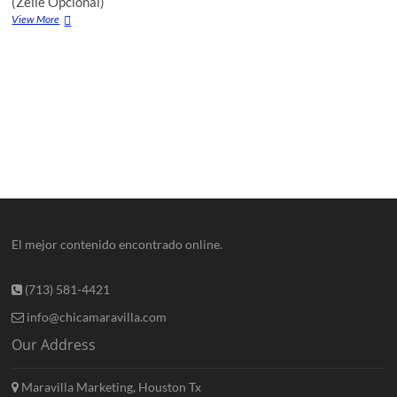
(Zelle Opcional)
View More
El mejor contenido encontrado online.
(713) 581-4421
info@chicamaravilla.com
Our Address
Maravilla Marketing, Houston Tx