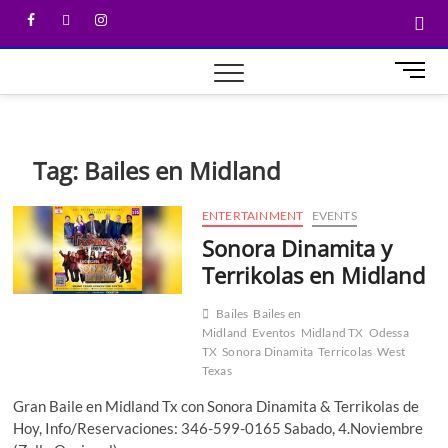
M
e
n
u
B
Tag:
Bailes en Midland
u
t
ENTERTAINMENT
EVENTS
t
Sonora Dinamita y
o
n
Terrikolas en Midland
Bailes
Bailes en
Midland
Eventos
Midland TX
Odessa
TX
Sonora Dinamita
Terricolas
West
Texas
Gran Baile en Midland Tx con Sonora Dinamita & Terrikolas de
Hoy, Info/Reservaciones: 346-599-0165 Sabado, 4.Noviembre