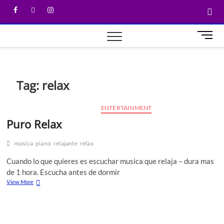
M
e
n
u
B
Tag:
relax
u
t
ENTERTAINMENT
t
Puro Relax
o
n
musica
piano
relajante
relax
Cuando lo que quieres es escuchar musica que relaja – dura mas
de 1 hora. Escucha antes de dormir
View More