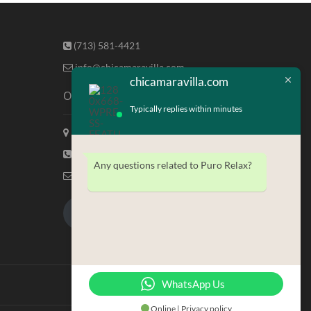
(713) 581-4421
info@chicamaravilla.com
chicamaravilla.com
Our Address
Typically replies within minutes
Maravilla Marketing, Houston Tx
(713) 581-4421
Any questions related to Puro Relax?
info@chicamaravilla.com
My Account
Merchandise
WhatsApp Us
Online | Privacy policy