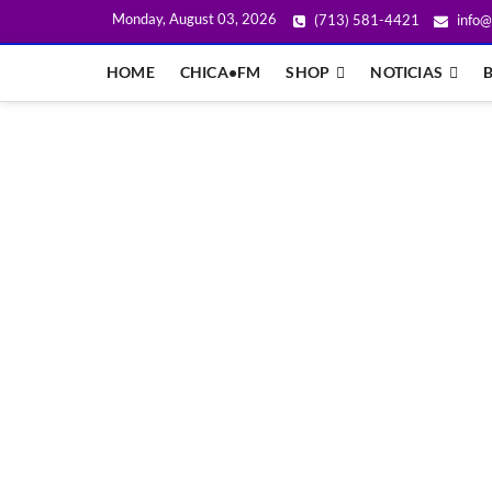
Monday, August 03, 2026
(713) 581-4421
info@
HOME
CHICA•FM
SHOP
NOTICIAS