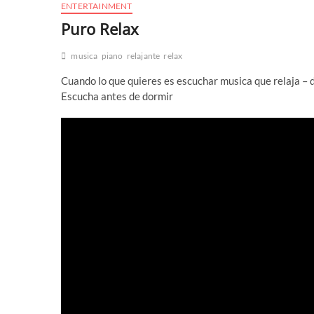
ENTERTAINMENT
Puro Relax
musica
piano
relajante
relax
Cuando lo que quieres es escuchar musica que relaja – 
Escucha antes de dormir