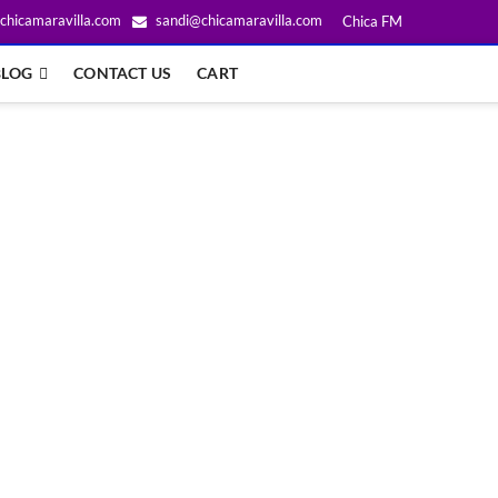
chicamaravilla.com
sandi@chicamaravilla.com
Chica FM
BLOG
CONTACT US
CART