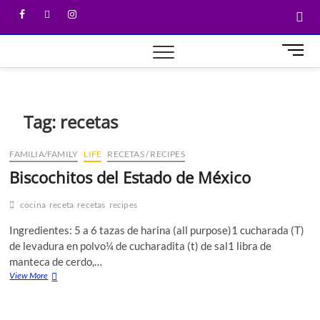
M
e
n
u
B
Tag:
recetas
u
t
FAMILIA/FAMILY
LIFE
RECETAS / RECIPES
t
Biscochitos del Estado de México
o
n
cocina
receta
recetas
recipes
Ingredientes: 5 a 6 tazas de harina (all purpose)1 cucharada (T)
de levadura en polvo¼ de cucharadita (t) de sal1 libra de
manteca de cerdo,…
View More