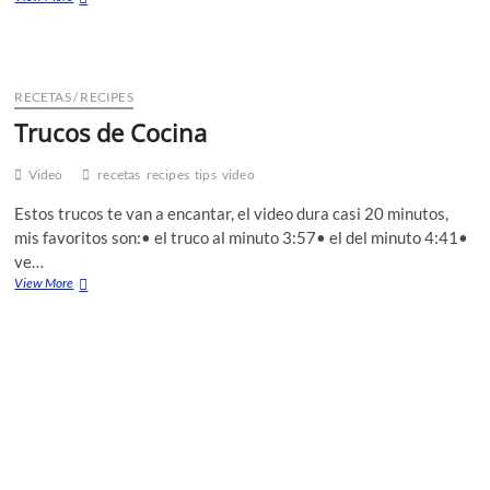
RECETAS / RECIPES
Trucos de Cocina
Video
recetas
recipes
tips
video
Estos trucos te van a encantar, el video dura casi 20 minutos,
mis favoritos son:• el truco al minuto 3:57• el del minuto 4:41•
ve…
View More