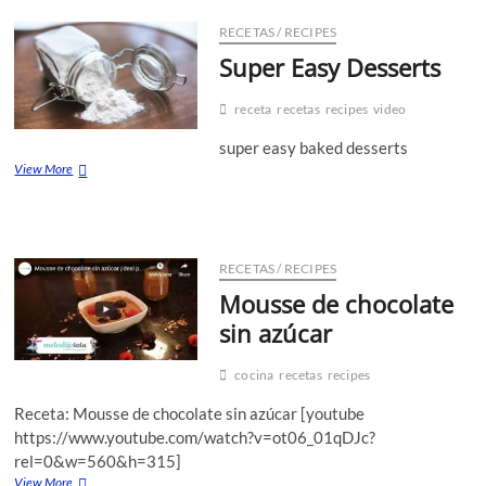
RECETAS / RECIPES
Super Easy Desserts
receta
recetas
recipes
video
super easy baked desserts
View More
RECETAS / RECIPES
Mousse de chocolate
sin azúcar
cocina
recetas
recipes
Receta: Mousse de chocolate sin azúcar [youtube
https://www.youtube.com/watch?v=ot06_01qDJc?
rel=0&w=560&h=315]
View More