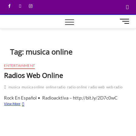
M
e
n
u
B
Tag:
musica online
u
t
ENTERTAINMENT
t
Radios Web Online
o
n
musica
musica online
online radio
radio online
radio web
web radio
Rock En Español • Radioacktiva – http://bit.ly/2D7c0wC
View More