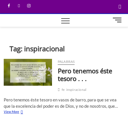
M
e
n
u
B
Tag:
inspiracional
u
t
PALABRAS
t
Pero tenemos éste
o
n
tesoro . . .
fe
inspiracional
Pero tenemos éste tesoro en vasos de barro, para que se vea
que la excelencia del poder es de Dios, y no de nosotros, que…
View More