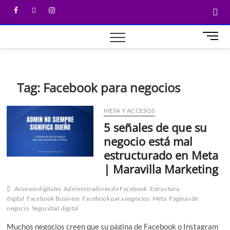
M
e
n
u
B
Tag:
Facebook para negocios
u
t
META Y ACCESOS
t
5 señales de que su
o
n
negocio está mal
estructurado en Meta
| Maravilla Marketing
Accesos digitales
Administradores de Facebook
Estructura
digital
Facebook Business
Facebook para negocios
Meta
Páginas de
negocio
Seguridad digital
Muchos negocios creen que su página de Facebook o Instagram