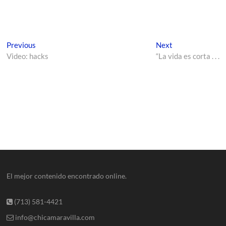
Previous
Next
Video: hacks
“La vida es corta . . .
El mejor contenido encontrado online.
(713) 581-4421
info@chicamaravilla.com