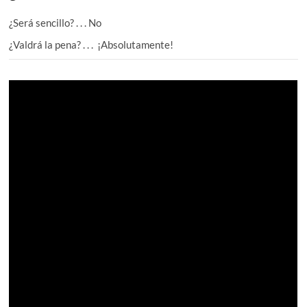
¿Será sencillo? . . . No
¿Valdrá la pena? . . . ¡Absolutamente!