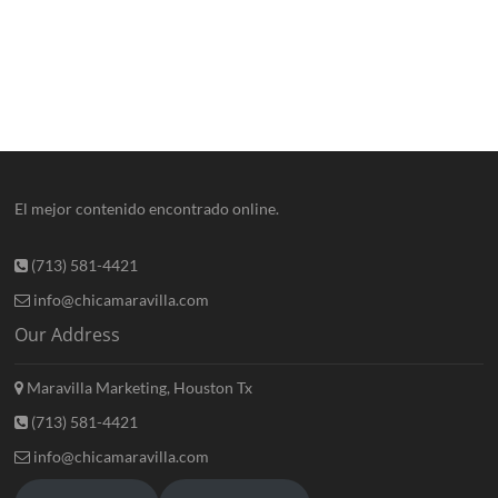
El mejor contenido encontrado online.
(713) 581-4421
info@chicamaravilla.com
Our Address
Maravilla Marketing, Houston Tx
(713) 581-4421
info@chicamaravilla.com