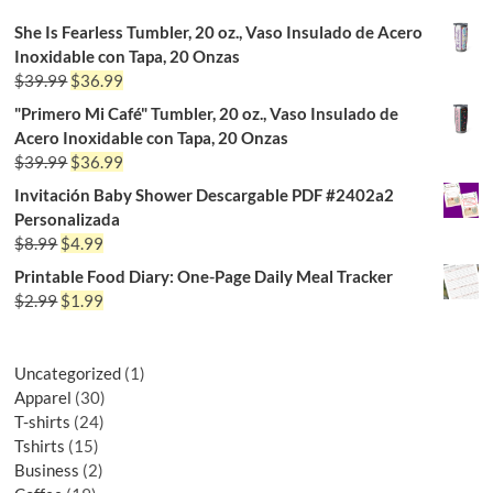
She Is Fearless Tumbler, 20 oz., Vaso Insulado de Acero
Inoxidable con Tapa, 20 Onzas
$
39.99
$
36.99
"Primero Mi Café" Tumbler, 20 oz., Vaso Insulado de
Acero Inoxidable con Tapa, 20 Onzas
$
39.99
$
36.99
Invitación Baby Shower Descargable PDF #2402a2
Personalizada
$
8.99
$
4.99
Printable Food Diary: One-Page Daily Meal Tracker
$
2.99
$
1.99
Uncategorized
1
Apparel
30
T-shirts
24
Tshirts
15
Business
2