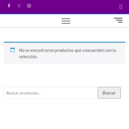
M
e
n
u
B
No se encontraron productos que concuerden con la
u
selección.
t
t
o
n
Buscar