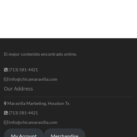
El mejor contenido encontrado online.
(713) 581-4421
info@chicamaravilla.com
Our Address
Maravilla Marketing, Houston Tx
(713) 581-4421
info@chicamaravilla.com
My Account
Merchandise